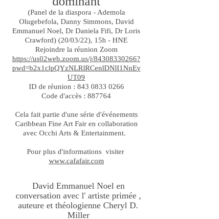
dominant
(Panel de la diaspora - Ademola
Olugebefola, Danny Simmons, David
Emmanuel Noel, Dr Daniela Fifi, Dr Loris
Crawford) (20/03/22), 15h - HNE
Rejoindre la réunion Zoom
https://us02web.zoom.us/j/84308330266?
pwd=b2x1clpQYzNLRlRCenlDNlI1NnEv
UT09
ID de réunion : 843 0833 0266
Code d'accès : 887764
Cela fait partie d'une série d'événements
Caribbean Fine Art Fair en collaboration
avec Occhi Arts & Entertainment.
Pour plus d'informations visiter
www.cafafair.com
David Emmanuel Noel en
conversation avec l'
artiste
primée
,
auteure et théologienne Cheryl D.
Miller