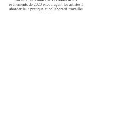
événements de 2020 encouragent les artistes à
aborder leur pratique et collaboratif travailler
autrement.
Postcast connexe :
L'art et la diaspora - Une discussion sur l'art et
les artistes de la Caraïbe (décembre 2020)
David Emmanuel Noel interviewe Anderson
Pilgrim sur l'essor de l'art caribéen et l'initiative
Diaspora Now à New York
Center for Black Literature du
Le
Medgar Evers College de la City
University of New York (CBL)
présente le 15e National Black
Writers
Conférence (NBWC2020).
Courants coloniaux : femmes noires, eau,
traumatisme et baptême
Présentation et Q&A avec l'artiste et
anthropologue Alexis Alleyne-Caputo.
Suite à ses précédents projets explorant les
problèmes affectant les communautés noires