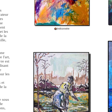
s
vateur
les
ue
ment
et les
de la
ille,
une
 l'art,
vre est
lisant
e
sur les
 et
de la
e sous
de
ons,