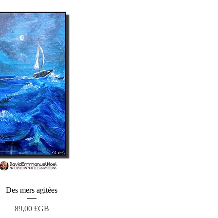
Des mers agitées
Aperçu rapide
Prix
89,00 £GB