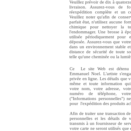
Veuillez prévoir de dix à quatorz
livraison. Assurez-vous de f
réexpédition complète et un c
Veuillez noter qu'afin de conse
parfait état, n'utilisez aucune fo
chimique pour nettoyer la t
l'endommager. Une brosse à épo
utilisée périodiquement pour e
déposée. Assurez-vous que votre
dans un environnement stable et
distance de sécurité de toute s
telle qu'une cheminée ou la lumiè
Ce Le site Web est détenu e
Emmanuel Noel. L'artiste s'enga
privée en ligne. Les détails que 
même et toute information qu
votre nom, votre adresse, votr
numéro de téléphone, votr
("Informations personnelles") n
pour l'expédition des produits a
Afin de traiter une transaction d
personnelles et les détails de 
transmis à un fournisseur de servi
votre carte ne seront utilisés que 