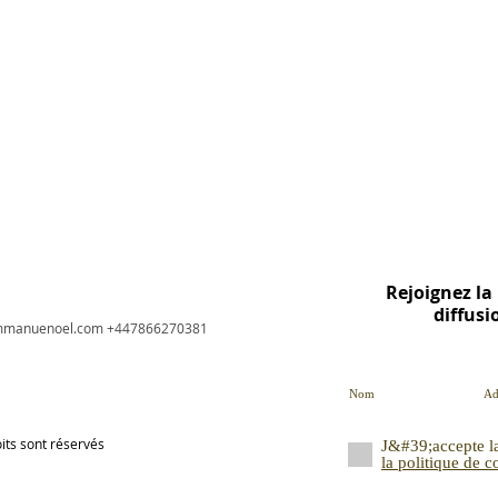
tes à Londres
teurs à Londres
s professionnels de
ion de logo
 de l'ouest de Londres
cain
ssional logo design services, artists in West London
Rejoignez la 
diffusi
mmanuenoel.com
+447866270381
ts sont réservés
J&#39;accepte la 
la politique de c