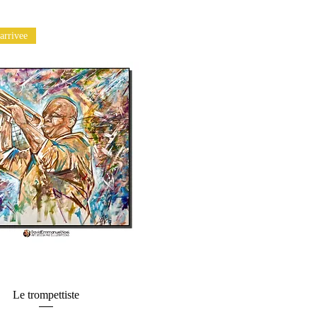
arrivee
Le trompettiste
Aperçu rapide