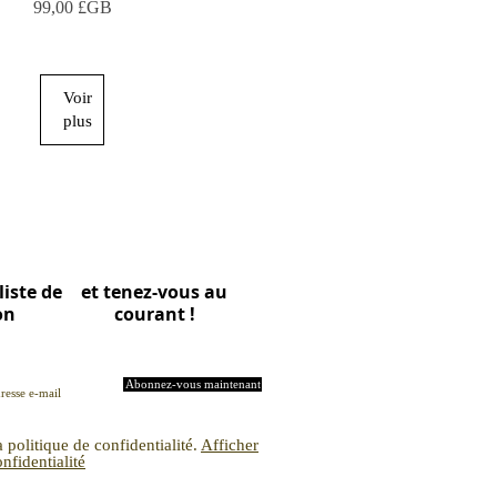
Prix
99,00 £GB
Voir
plus
liste de
et tenez-vous au
on
courant !
Abonnez-vous maintenant
politique de confidentialité.
Afficher
onfidentialité