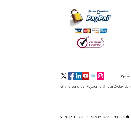
graphis
-
illustra
-
service
concept
-
artistes
-
art afri
graphic designers in London,illustrators in London, African & Caribbean Arts and Entertainment, profe
Suite
Grand Londres, Royaume-Uni,
art@davide
© 2017 David Emmanuel Noël. Tous les droi