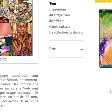
Tout
Impressions
d&#39;œuvres
d&#39;art
Cartes cadeaux
La collection de dessins
Prix
3 £GB
99 £GB
irages numérotés sont
 d'expédition, notamment
varier. Des impressions
ées sur ce site Web sont
C
que image est imprimée
alerie en pin de 38 mm.
re accrochée. Il ne vous
ace.