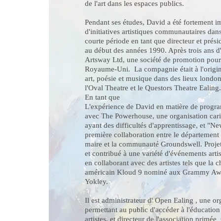
de l'art dans les espaces publics.
Pendant ses études, David a été fortement 
d'initiatives artistiques communautaires da
courte période en tant que directeur et prés
au début des années 1990. Après trois ans d
Artsway Ltd, une société de promotion pour 
Royaume-Uni.
La compagnie était à l'orig
art, poésie et musique dans des lieux londo
l'Oval Theatre et le Questors Theatre Ealing
En tant que
L'expérience de David en matière de progra
avec The Powerhouse, une organisation carit
ayant des difficultés d'apprentissage, et "Ne
première collaboration entre le département
maire et la communauté Groundswell. Proje
et contribué à une variété d'événements arti
en collaborant avec des artistes tels que la
américain Kloud 9 nominé aux Grammy Awa
Yokley.
Il est administrateur d'
Open Ealing
, une org
permettant au public d'accéder à l'éducation 
artistes, et directeur de l'association primée