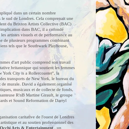
impliqué dans un certain nombre
ns le sud de Londres. Cela comprenait une
ident du Brixton Artists Collective (BAC)
'implication dans BAC, il a cofondé
les artistes visuels et de performance au
ine de plusieurs programmes combinant
niens tels que le Southwark Playhouse,
.
mmes d'art public comprend son travail
ative britannique qui soutient les femmes
w York City is a Rollercoaster", la
 des transports de New York, le bureau du
t de murale. David a également organisé
stiques, musicaux et de collecte de fonds,
 chanteuse R'nB Martine Girault, le groupe
rds et Sound Reformation de Darryl
anisation caritative de l'ouest de Londres
artistique et au soutien professionnel des
Occhi Arts & Entertainment
, un