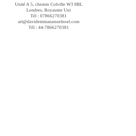
Unité A 5, chemin Colville W3 8BL
Londres, Royaume Uni
Tél :
07866270381
art@davidemmananuelnoel.com
Tél :
44-7866270381
Suite