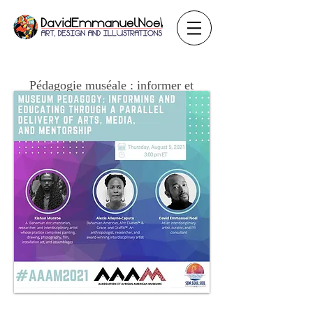
Pédagogie muséale : informer et
éduquer par une diffusion parallèle
des arts, des médias et du mentorat