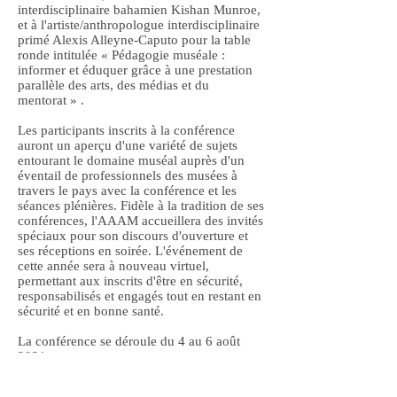
interdisciplinaire bahamien Kishan Munroe,
et à l'artiste/anthropologue interdisciplinaire
primé Alexis Alleyne-Caputo pour la table
ronde intitulée « Pédagogie muséale :
informer et éduquer grâce à une prestation
parallèle des arts, des médias et du
mentorat » .
Les participants inscrits à la conférence
auront un aperçu d'une variété de sujets
entourant le domaine muséal auprès d'un
éventail de professionnels des musées à
travers le pays avec la conférence et les
séances plénières. Fidèle à la tradition de ses
conférences, l'AAAM accueillera des invités
spéciaux pour son discours d'ouverture et
ses réceptions en soirée. L'événement de
cette année sera à nouveau virtuel,
permettant aux inscrits d'être en sécurité,
responsabilisés et engagés tout en restant en
sécurité et en bonne santé.
La conférence se déroule du 4 au 6 août
2021
Pour plus d'informations, rendez-vous sur le
site de l'AAAM
https://blackmuseums.org