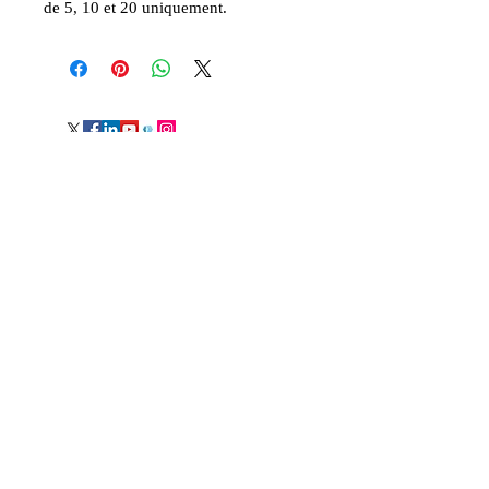
de 5, 10 et 20 uniquement.
Suite
Grand Londres, Royaume-Uni,
art@davidemmanuenoel.com
+447866270381
© 2017 David Emmanuel Noël. Tous les
droits sont réservés
Rejoignez la liste de diffusion
et tenez-vous au courant !
J&#39;accepte la politique de
confidentialité.
Afficher la politique