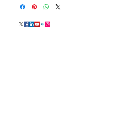
Suite
Grand Londres, Royaume-Uni,
art@davidemmanuenoel.com
+447866270381
© 2017 David Emmanuel Noël. Tous les
droits sont réservés
Rejoignez la liste de diffusion
et tenez-vous au courant !
J&#39;accepte la politique de
confidentialité.
Afficher la politique
de confidentialité
Abonnez-vous maintenant