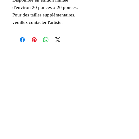
Disponible en édition limitée
d'environ 20 pouces x 20 pouces.
Pour des tailles supplémentaires,
veuillez contacter l'artiste.
Suite
Grand Londres, Royaume-Uni,
art@davidemmanuenoel.com
+447866270381
© 2017 David Emmanuel Noël. Tous les
droits sont réservés
Rejoignez la liste de diffusion
et tenez-vous au courant !