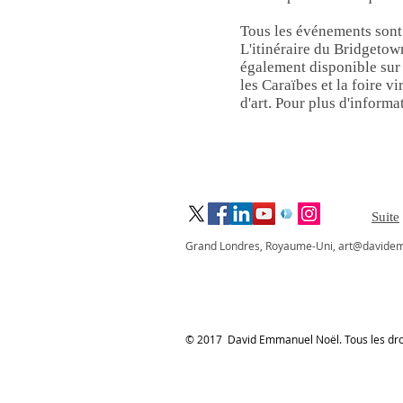
Tous les événements sont 
L'itinéraire du Bridgetown
également disponible sur
les Caraïbes et la foire v
d'art. Pour plus d'inform
graphic designers in London,illustrators in London, African & Caribbean Arts and Entertainment, profe
Suite
Grand Londres, Royaume-Uni,
art@davide
© 2017 David Emmanuel Noël. Tous les droi