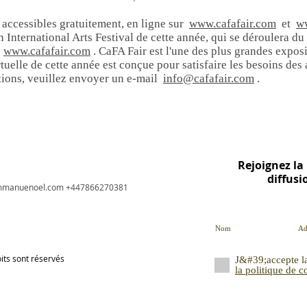
accessibles gratuitement, en ligne sur
www.cafafair.com
et
ww
 International Arts Festival de cette année, qui se déroulera du
www.cafafair.com
. CaFA Fair est l'une des plus grandes exposi
irtuelle de cette année est conçue pour satisfaire les besoins des 
ations, veuillez envoyer un e-mail
info@cafafair.com
.
ssional logo design services, artists in West London
Rejoignez la 
diffusi
mmanuenoel.com
+447866270381
ts sont réservés
J&#39;accepte la 
la politique de c