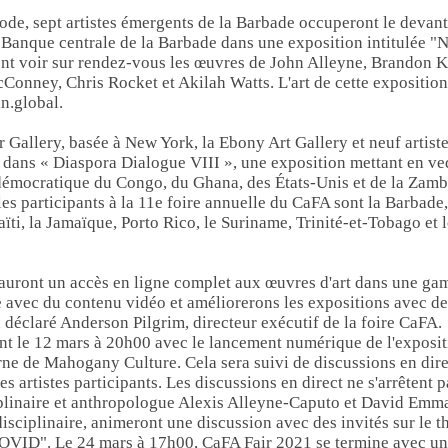
de, sept artistes émergents de la Barbade occuperont le devant
a Banque centrale de la Barbade dans une exposition intitulée "N
t voir sur rendez-vous les œuvres de John Alleyne, Brandon K.
onney, Chris Rocket et Akilah Watts. L'art de cette exposition
an.global.
 Gallery, basée à New York, la Ebony Art Gallery et neuf artiste
 dans « Diaspora Dialogue VIII », une exposition mettant en ved
 démocratique du Congo, du Ghana, des États-Unis et de la Zamb
les participants à la 11e foire annuelle du CaFA sont la Barbade
ti, la Jamaïque, Porto Rico, le Suriname, Trinité-et-Tobago et l
s auront un accès en ligne complet aux œuvres d'art dans une 
 avec du contenu vidéo et améliorerons les expositions avec d
a déclaré Anderson Pilgrim, directeur exécutif de la foire CaFA.
t le 12 mars à 20h00 avec le lancement numérique de l'exposit
e de Mahogany Culture. Cela sera suivi de discussions en direc
 artistes participants. Les discussions en direct ne s'arrêtent p
ciplinaire et anthropologue Alexis Alleyne-Caputo et David Emm
disciplinaire, animeront une discussion avec des invités sur le 
VID". Le 24 mars à 17h00, CaFA Fair 2021 se termine avec un 