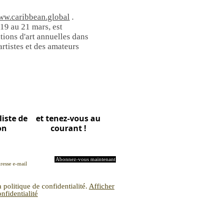
w.caribbean.global
.
 19 au 21 mars, est
tions d'art annuelles dans
artistes et des amateurs
liste de
et tenez-vous au
on
courant !
Abonnez-vous maintenant
politique de confidentialité.
Afficher
onfidentialité