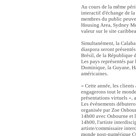
Au cours de la même pério
interactif d'échange de l
membres du public peuven
Housing Area, Sydney McC
valeur sur le site caribbe
Simultanément, la Calabar
diaspora seront présentés
Brésil, de la République
Les pays représentés par 
Dominique, la Guyane, Haï
américaines.
« Cette année, les client
engagerons tout le monde
présentations virtuels », 
Les événements débuteron
organisée par Zoe Osbourn
14h00 avec Osbourne et les
14h00, l'artiste interdis
artiste/commissaire inter
monde post-numérique CO