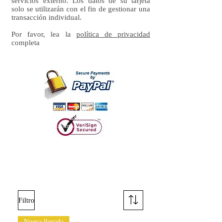
servicios externo. Los datos de su tarjeta
solo se utilizarán con el fin de gestionar una
transacción individual.
Por favor, lea la
política de privacidad
completa
diseñadores gráficos en Londres
-
ilustradores en Londres
-
servicios profesionales de diseño de logotipos
-
artistas en el oeste de Londres
-
arte africano
Filtro
Nueva llegada