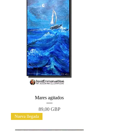
Mares agitados
Precio
89,00 GBP
Nueva llegada