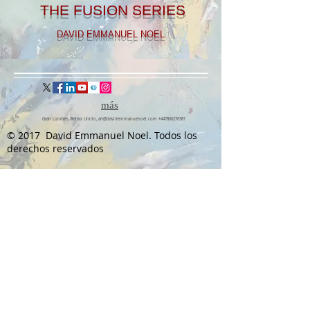
THE FUSION SERIES
DAVID EMMANUEL NOEL
más
Gran Londres, Reino Unido,
art@davidemmanuenoel.com
+447866270381
© 2017 David Emmanuel Noel. Todos los
derechos reservados
Únase a la lista de correo
y manténgase actualizado!
Acepto la política de privacidad.
Ver
política de privacidad