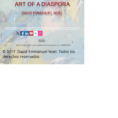
ART OF A DIASPORA
DAVID EMMANUEL NOEL
más
Gran Londres, Reino Unido,
art@davidemmanuenoel.com
+447866270381
© 2017 David Emmanuel Noel. Todos los
derechos reservados
Únase a la lista de correo
y manténgase actualizado!
Acepto la política de privacidad.
Ver
política de privacidad