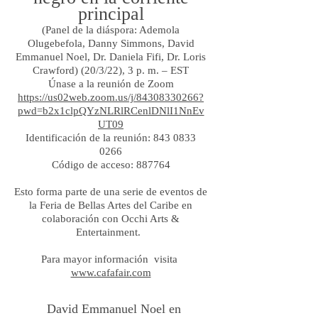
principal
(Panel de la diáspora: Ademola
Olugebefola, Danny Simmons, David
Emmanuel Noel, Dr. Daniela Fifi, Dr. Loris
Crawford) (20/3/22), 3 p. m. – EST
Únase a la reunión de Zoom
https://us02web.zoom.us/j/84308330266?
pwd=b2x1clpQYzNLRlRCenlDNlI1NnEv
UT09
Identificación de la reunión: 843 0833
0266
Código de acceso: 887764
Esto forma parte de una serie de eventos de
la Feria de Bellas Artes del Caribe en
colaboración con Occhi Arts &
Entertainment.
Para mayor información visita
www.cafafair.com
David Emmanuel Noel en