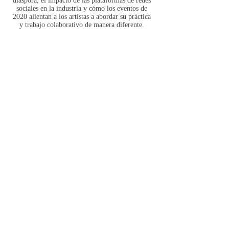
diáspora, el impacto de las plataformas de redes
sociales en la industria y cómo los eventos de
2020 alientan a los artistas a abordar su práctica
y trabajo colaborativo de manera diferente.
Publicación relacionada:
Arte y la diáspora: una discusión sobre arte y
artistas del Caribe (diciembre de 2020)
David Emmanuel Noel entrevista a Anderson
Pilgrim sobre el auge del arte caribeño y la
iniciativa Diaspora Now en Nueva York
Centro de Literatura Negra de
E l
Medgar Evers College de la
Universidad de la Ciudad de Nueva
York (CBL) presenta el 15º Festival
Nacional de Escritores Negros
Conferencia (NBWC2020).
Corrientes coloniales: mujeres negras, agua,
trauma y bautismo
Presentación y Q&A con la artista y
antropóloga Alexis Alleyne-Caputo.
Además de sus proyectos anteriores que