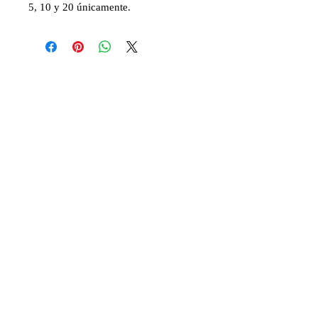
5, 10 y 20 únicamente.
más
Gran Londres, Reino Unido,
art@davidemmanuenoel.com
+447866270381
© 2017 David Emmanuel Noel. Todos los
derechos reservados
Únase a la lista de correo
y manténgase actualizado!
Acepto la política de privacidad.
Ver
política de privacidad