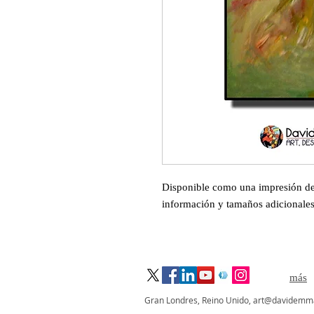
Disponible como una impresión de
información y tamaños adicionales,
graphic designers in London,illustrators in London, African & Caribbean Arts and Entertainment, profe
más
Gran Londres, Reino Unido,
art@davidemm