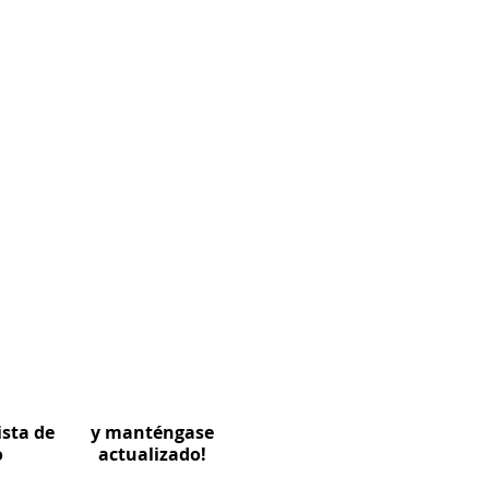
ista de
y manténgase
o
actualizado!