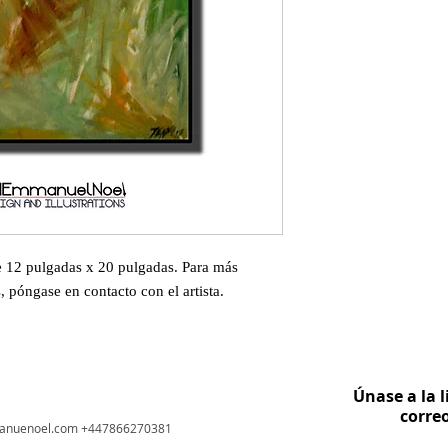
 12 pulgadas x 20 pulgadas. Para más
 póngase en contacto con el artista.
ssional logo design services, artists in West London
Únase a la l
corre
anuenoel.com
+447866270381