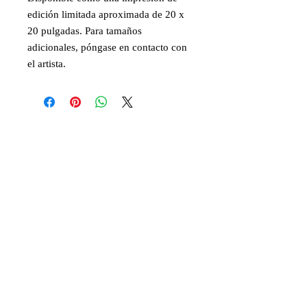
edición limitada aproximada de 20 x
20 pulgadas. Para tamaños
adicionales, póngase en contacto con
el artista.
más
Gran Londres, Reino Unido,
art@davidemmanuenoel.com
+447866270381
© 2017 David Emmanuel Noel. Todos los
derechos reservados
Únase a la lista de correo
y manténgase actualizado!