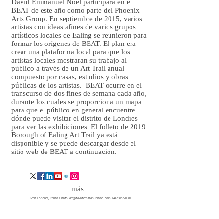
David Emmanuel Noel participará en el
BEAT de este año como parte del Phoenix
Arts Group. En septiembre de 2015, varios
artistas con ideas afines de varios grupos
artísticos locales de Ealing se reunieron para
formar los orígenes de BEAT. El plan era
crear una plataforma local para que los
artistas locales mostraran su trabajo al
público a través de un Art Trail anual
compuesto por casas, estudios y obras
públicas de los artistas. BEAT ocurre en el
transcurso de dos fines de semana cada año,
durante los cuales se proporciona un mapa
para que el público en general encuentre
dónde puede visitar el distrito de Londres
para ver las exhibiciones. El folleto de 2019
Borough of Ealing Art Trail ya está
disponible y se puede descargar desde el
sitio web de BEAT a continuación.
más
Gran Londres, Reino Unido,
art@davidemmanuenoel.com
+447866270381
© 2017 David Emmanuel Noel. Todos los