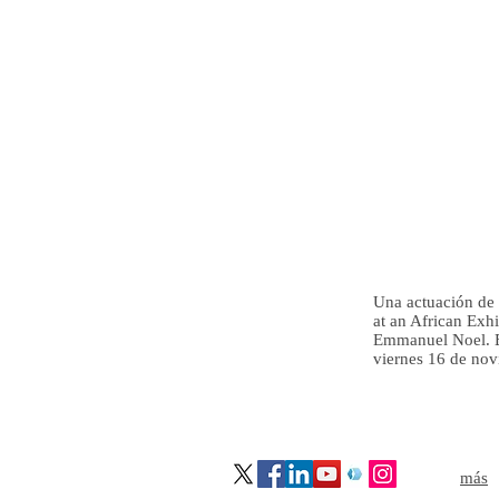
Una actuación de 
at an African Exh
Emmanuel Noel. Es
viernes 16 de novi
graphic designers in London,illustrators in London, African & Caribbean Arts and Entertainment, profe
más