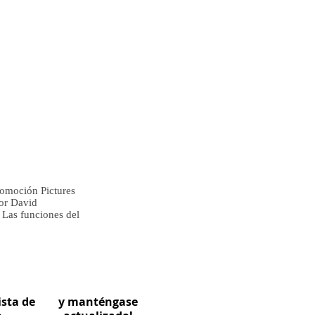
romoción Pictures
por David
 Las funciones del
ista de
y manténgase