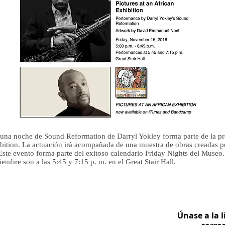
una noche de Sound Reformation de Darryl Yokley forma parte de la p
ibition. La actuación irá acompañada de una muestra de obras creadas 
te evento forma parte del exitoso calendario Friday Nights del Museo.
embre son a las 5:45 y 7:15 p. m. en el Great Stair Hall.
ssional logo design services, artists in West London
Únase a la l